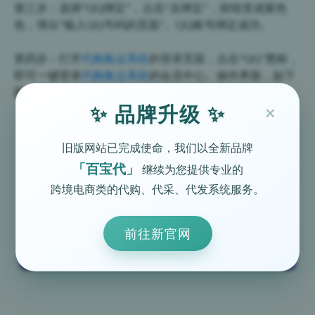
第三步：选择
“QQ绑定”，点击“去绑定”，按钮变成紫色
色，弹出“输入QQ号码的页面”。QQ账号绑定成功。
第四步：打开
代购集运系统
的登录页面，点击
“QQ”图标，
即可一键登录
代购集运系统
的会员中心。操作界面，如下
图：
×
✨ 品牌升级 ✨
旧版网站已完成使命，我们以全新品牌
「百宝代」
继续为您提供专业的
跨境电商类的代购、代采、代发系统服务。
前往新官网