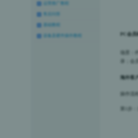
运营推广教程
售后问答
基础教程
PC会
设备及硬件操作教程
场景：
录；会
海外客
操作流
第
1步